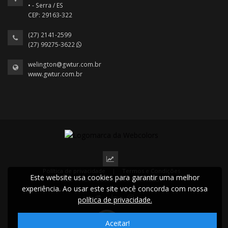
• - Serra / ES
CEP: 29163-322
(27) 2141-2599
(27) 99275-3622
welington@gwtur.com.br
www.gwtur.com.br
Política de privacidade
|
Termos e Condições
Este website usa cookies para garantir uma melhor
2022 © Todos os direitos reservados.
experiência. Ao usar este site você concorda com nossa
política de privacidade.
Aceitar!