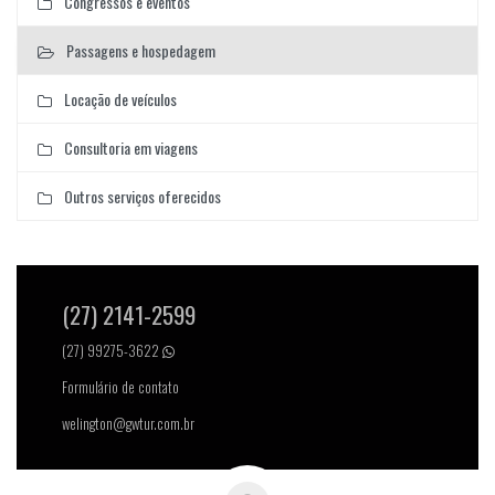
Congressos e eventos
Passagens e hospedagem
Locação de veículos
Consultoria em viagens
Outros serviços oferecidos
(27) 2141-2599
(27) 99275-3622
Formulário de contato
welington@gwtur.com.br