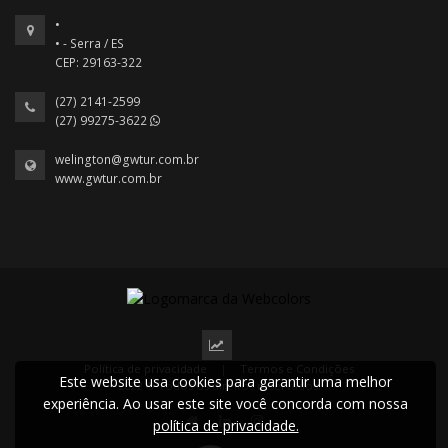
•
• - Serra / ES
CEP: 29163-322
(27) 2141-2599
(27) 99275-3622
welington@gwtur.com.br
www.gwtur.com.br
Política de privacidade
|
Termos e Condições
Este website usa cookies para garantir uma melhor
2022 © Todos os direitos reservados.
experiência. Ao usar este site você concorda com nossa
política de privacidade.